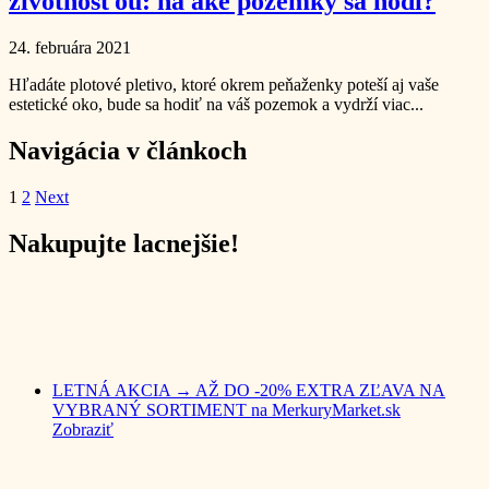
životnosťou: na aké pozemky sa hodí?
24. februára 2021
Hľadáte plotové pletivo, ktoré okrem peňaženky poteší aj vaše
estetické oko, bude sa hodiť na váš pozemok a vydrží viac...
Navigácia v článkoch
1
2
Next
Nakupujte lacnejšie!
LETNÁ AKCIA → AŽ DO -20% EXTRA ZĽAVA NA
VYBRANÝ SORTIMENT na MerkuryMarket.sk
Zobraziť