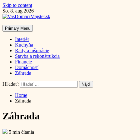
Skip to content
So. 8. aug 2026
Primary Menu
Interiér
Kuchyňa
Rady a inšpirácie
Stavba a rekonštrukcia
Financie
Domácnosť
Záhrada
Hľadať:
Home
Záhrada
Záhrada
5 min čítania