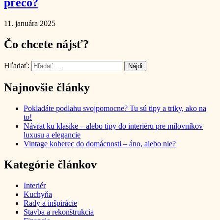
prečo?
11. januára 2025
Čo chcete nájsť?
Hľadať:
Najnovšie články
Pokladáte podlahu svojpomocne? Tu sú tipy a triky, ako na
to!
Návrat ku klasike – alebo tipy do interiéru pre milovníkov
luxusu a elegancie
Vintage koberec do domácnosti – áno, alebo nie?
Kategórie článkov
Interiér
Kuchyňa
Rady a inšpirácie
Stavba a rekonštrukcia