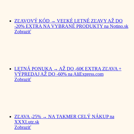
ZĽAVOVÝ KÓD → VEĽKÉ LETNÉ ZĽAVY AŽ DO
-20% EXTRA NA VYBRANÉ PRODUKTY na Notino.sk
Zobraziť
LETNÁ PONUKA → AŽ DO -60€ EXTRA ZĽAVA +
VÝPREDAJ AŽ DO -60% na AliExpress.com
Zobraziť
ZĽAVA -25% → NA TAKMER CELÝ NÁKUP na
XXXLutz.sk
Zobraziť