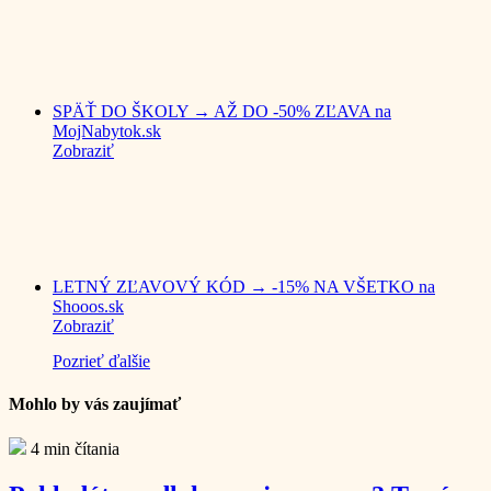
SPÄŤ DO ŠKOLY → AŽ DO -50% ZĽAVA na
MojNabytok.sk
Zobraziť
LETNÝ ZĽAVOVÝ KÓD → -15% NA VŠETKO na
Shooos.sk
Zobraziť
Pozrieť ďalšie
Mohlo by vás zaujímať
4 min čítania